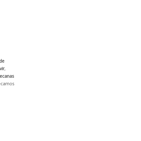
de
vir
,
pecanas
secamos