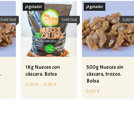
¡Agotado!
¡Agotado!
Sold Out
Sold Out
Sold O
1Kg Nueces con
500g Nueces sin
.
cáscara. Bolsa
cáscara, trozos.
Bolsa
3,50
€
–
5,40
€
6,00
€