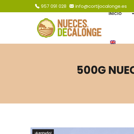
​957 091 028
info@cortijocalonge.es
INICIO
500G NUEC
¡Agotado!