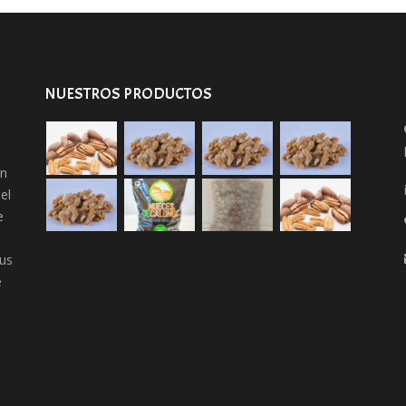
NUESTROS PRODUCTOS
an
el
e
us
e