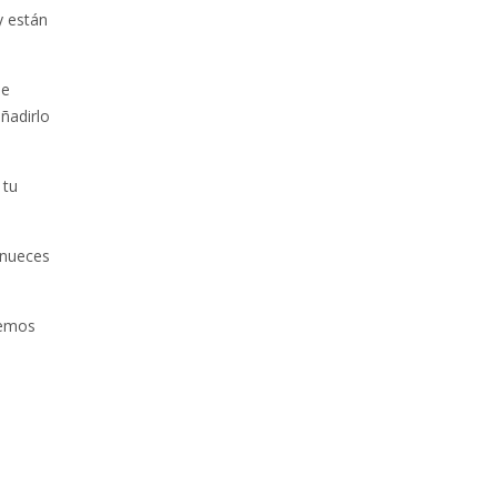
y están
ue
añadirlo
 tu
 nueces
remos