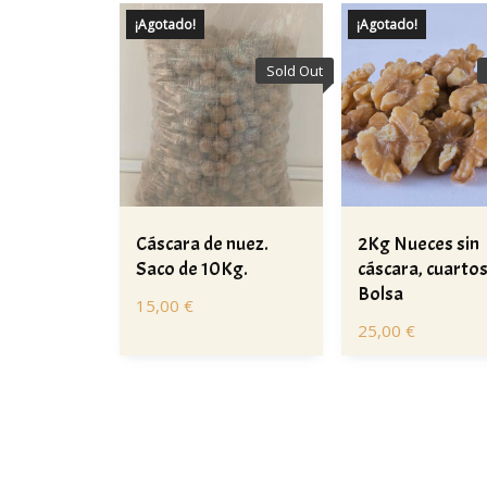
¡Agotado!
¡Agotado!
Sold Out
Cáscara de nuez.
2Kg Nueces sin
Saco de 10Kg.
cáscara, cuartos
Bolsa
15,00
€
25,00
€