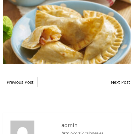
Mensaje de navegación
Previous Post
Next Post
admin
http://cortijocalonge.es